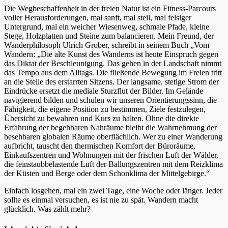
Die Wegbeschaffenheit in der freien Natur ist ein Fitness-Parcours
voller Herausforderungen, mal sanft, mal steil, mal felsiger
Untergrund, mal ein weicher Wiesenweg, schmale Pfade, kleine
Stege, Holzplatten und Steine zum balancieren. Mein Freund, der
Wanderphilosoph Ulrich Grober, schreibt in seinem Buch „Vom
Wandern: „Die alte Kunst des Wanderns ist heute Einspruch gegen
das Diktat der Beschleunigung. Das gehen in der Landschaft nimmt
das Tempo aus dem Alltags. Die fließende Bewegung im Freien tritt
an die Stelle des erstarrten Sitzens. Der langsame, stetige Strom der
Eindrücke ersetzt die mediale Sturzflut der Bilder. Im Gelände
navigierend bilden und schulen wir unseren Orientierungssinn, die
Fähigkeit, die eigene Position zu bestimmen, Ziele festzulegen,
Übersicht zu bewahren und Kurs zu halten. Ohne die direkte
Erfahrung der begehbaren Nahräume bleibt die Wahrnehmung der
besehbaren globalen Räume oberflächlich. Wer zu einer Wanderung
aufbricht, tauscht den thermischen Komfort der Büroräume,
Einkaufszentren und Wohnungen mit der frischen Luft der Wälder,
die feinstaubbelastende Luft der Ballungszentren mit dem Reizklima
der Küsten und Berge oder dem Schonklima der Mittelgebirge.“
Einfach losgehen, mal ein zwei Tage, eine Woche oder länger. Jeder
sollte es einmal versuchen, es ist nie zu spät. Wandern macht
glücklich. Was zählt mehr?