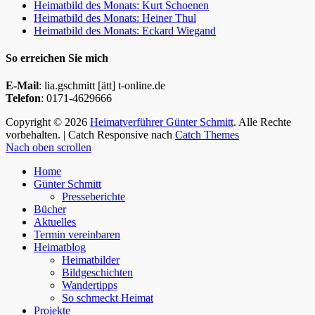
Heimatbild des Monats: Kurt Schoenen
Heimatbild des Monats: Heiner Thul
Heimatbild des Monats: Eckard Wiegand
So erreichen Sie mich
E-Mail
: lia.gschmitt [ätt] t-online.de
Telefon
: 0171-4629666
Copyright © 2026
Heimatverführer Günter Schmitt
. Alle Rechte
vorbehalten. | Catch Responsive nach
Catch Themes
Nach oben scrollen
Home
Günter Schmitt
Presseberichte
Bücher
Aktuelles
Termin vereinbaren
Heimatblog
Heimatbilder
Bildgeschichten
Wandertipps
So schmeckt Heimat
Projekte