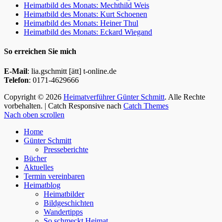
Heimatbild des Monats: Mechthild Weis
Heimatbild des Monats: Kurt Schoenen
Heimatbild des Monats: Heiner Thul
Heimatbild des Monats: Eckard Wiegand
So erreichen Sie mich
E-Mail
: lia.gschmitt [ätt] t-online.de
Telefon
: 0171-4629666
Copyright © 2026
Heimatverführer Günter Schmitt
. Alle Rechte
vorbehalten. | Catch Responsive nach
Catch Themes
Nach oben scrollen
Home
Günter Schmitt
Presseberichte
Bücher
Aktuelles
Termin vereinbaren
Heimatblog
Heimatbilder
Bildgeschichten
Wandertipps
So schmeckt Heimat