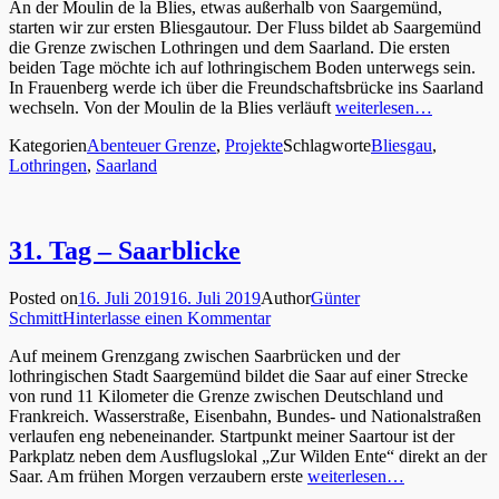
An der Moulin de la Blies, etwas außerhalb von Saargemünd,
starten wir zur ersten Bliesgautour. Der Fluss bildet ab Saargemünd
die Grenze zwischen Lothringen und dem Saarland. Die ersten
beiden Tage möchte ich auf lothringischem Boden unterwegs sein.
In Frauenberg werde ich über die Freundschaftsbrücke ins Saarland
wechseln. Von der Moulin de la Blies verläuft
weiterlesen…
Kategorien
Abenteuer Grenze
,
Projekte
Schlagworte
Bliesgau
,
Lothringen
,
Saarland
31. Tag – Saarblicke
Posted on
16. Juli 2019
16. Juli 2019
Author
Günter
Schmitt
Hinterlasse einen Kommentar
Auf meinem Grenzgang zwischen Saarbrücken und der
lothringischen Stadt Saargemünd bildet die Saar auf einer Strecke
von rund 11 Kilometer die Grenze zwischen Deutschland und
Frankreich. Wasserstraße, Eisenbahn, Bundes- und Nationalstraßen
verlaufen eng nebeneinander. Startpunkt meiner Saartour ist der
Parkplatz neben dem Ausflugslokal „Zur Wilden Ente“ direkt an der
Saar. Am frühen Morgen verzaubern erste
weiterlesen…