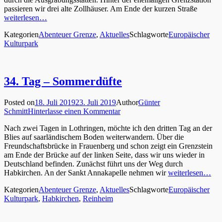
passieren wir drei alte Zollhäuser. Am Ende der kurzen Straße
weiterlesen…
Kategorien
Abenteuer Grenze
,
Aktuelles
Schlagworte
Europäischer
Kulturpark
34. Tag – Sommerdüfte
Posted on
18. Juli 2019
23. Juli 2019
Author
Günter
Schmitt
Hinterlasse einen Kommentar
Nach zwei Tagen in Lothringen, möchte ich den dritten Tag an der
Blies auf saarländischem Boden weiterwandern. Über die
Freundschaftsbrücke in Frauenberg und schon zeigt ein Grenzstein
am Ende der Brücke auf der linken Seite, dass wir uns wieder in
Deutschland befinden. Zunächst führt uns der Weg durch
Habkirchen. An der Sankt Annakapelle nehmen wir
weiterlesen…
Kategorien
Abenteuer Grenze
,
Aktuelles
Schlagworte
Europäischer
Kulturpark
,
Habkirchen
,
Reinheim