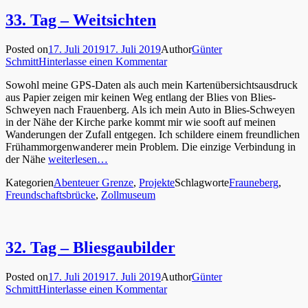
33. Tag – Weitsichten
Posted on
17. Juli 2019
17. Juli 2019
Author
Günter
Schmitt
Hinterlasse einen Kommentar
Sowohl meine GPS-Daten als auch mein Kartenübersichtsausdruck
aus Papier zeigen mir keinen Weg entlang der Blies von Blies-
Schweyen nach Frauenberg. Als ich mein Auto in Blies-Schweyen
in der Nähe der Kirche parke kommt mir wie sooft auf meinen
Wanderungen der Zufall entgegen. Ich schildere einem freundlichen
Frühammorgenwanderer mein Problem. Die einzige Verbindung in
der Nähe
weiterlesen…
Kategorien
Abenteuer Grenze
,
Projekte
Schlagworte
Frauneberg
,
Freundschaftsbrücke
,
Zollmuseum
32. Tag – Bliesgaubilder
Posted on
17. Juli 2019
17. Juli 2019
Author
Günter
Schmitt
Hinterlasse einen Kommentar