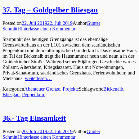
37. Tag – Goldgelber Bliesgau
Posted on
22. Juli 2019
22. Juli 2019
Author
Günter
Schmitt
Hinterlasse einen Kommentar
Startpunkt des heutigen Grenzgangs ist das ehemalige
Grenzwärterhaus an der L101 zwischen dem saarländischen
Peppenkum und dem lothringischen Guiderkirch. Das einsame Haus
im Tal der Bickenalb trägt die Hausnummer neun und neun a in der
Guiderkircher Straße. Während seiner 80jährigen Geschichte war es
Zollamt, Altersheim, Kriegslazarett, Haus mit Notwohnungen,
Privat-Sanatorium, saarländisches Grenzhaus, Ferienwohnheim und
Mietshaus.
weiterlesen…
Kategorien
Abenteuer Grenze
,
Projekte
Schlagworte
Bickenalb
,
Bliesgau
,
Peppenkum
36.- Tag Einsamkeit
Posted on
20. Juli 2019
22. Juli 2019
Author
Günter
Schmitt
Hinterlasse einen Kommentar