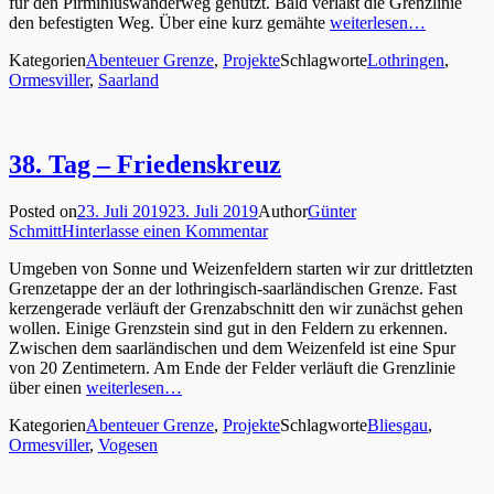
für den Pirminiuswanderweg genutzt. Bald verläßt die Grenzlinie
den befestigten Weg. Über eine kurz gemähte
weiterlesen…
Kategorien
Abenteuer Grenze
,
Projekte
Schlagworte
Lothringen
,
Ormesviller
,
Saarland
38. Tag – Friedenskreuz
Posted on
23. Juli 2019
23. Juli 2019
Author
Günter
Schmitt
Hinterlasse einen Kommentar
Umgeben von Sonne und Weizenfeldern starten wir zur drittletzten
Grenzetappe der an der lothringisch-saarländischen Grenze. Fast
kerzengerade verläuft der Grenzabschnitt den wir zunächst gehen
wollen. Einige Grenzstein sind gut in den Feldern zu erkennen.
Zwischen dem saarländischen und dem Weizenfeld ist eine Spur
von 20 Zentimetern. Am Ende der Felder verläuft die Grenzlinie
über einen
weiterlesen…
Kategorien
Abenteuer Grenze
,
Projekte
Schlagworte
Bliesgau
,
Ormesviller
,
Vogesen