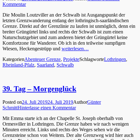
Kommentar
Die Moulin Loutzviller an der Schwalb ist Ausgangspunkt der
letzten Grenzwanderung entlang der lothringisch-saarländischen
Grenze. Direkt auf der Grenzlinie zu laufen ist unmöglich, denn ein
breiter Grüngürtel links und rechts der Schwalb ist zum einen
Naturschutzgebiet und zum anderen bietet der Grüngürtel keine
Komfortzone für Wanderer. Ob ich in den teilweise sumpfigen
Wiesen, Heckengestrüpp und
weiterlesen…
Kategorien
Abenteuer Grenze
,
Projekte
Schlagworte
Lothringen
,
Rheinland-Pfalz
,
Saarland
,
Schwalb
39. Tag – Morgenglück
Posted on
24. Juli 2019
24. Juli 2019
Author
Günter
Schmitt
Hinterlasse einen Kommentar
Mit Emma starte ich an der Chapelle St. Joseph oberhalb von
Ormesviller in Lothringen. Die Grenze haben wir nach wenigen
Minuten erreicht. Links und rechts des Weges sehen wir die
Grenzsteine schon von Weitem. Der alte Grenzweg wird hier auch