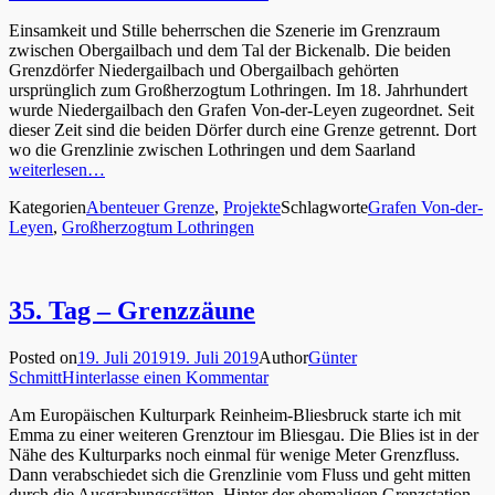
Einsamkeit und Stille beherrschen die Szenerie im Grenzraum
zwischen Obergailbach und dem Tal der Bickenalb. Die beiden
Grenzdörfer Niedergailbach und Obergailbach gehörten
ursprünglich zum Großherzogtum Lothringen. Im 18. Jahrhundert
wurde Niedergailbach den Grafen Von-der-Leyen zugeordnet. Seit
dieser Zeit sind die beiden Dörfer durch eine Grenze getrennt. Dort
wo die Grenzlinie zwischen Lothringen und dem Saarland
weiterlesen…
Kategorien
Abenteuer Grenze
,
Projekte
Schlagworte
Grafen Von-der-
Leyen
,
Großherzogtum Lothringen
35. Tag – Grenzzäune
Posted on
19. Juli 2019
19. Juli 2019
Author
Günter
Schmitt
Hinterlasse einen Kommentar
Am Europäischen Kulturpark Reinheim-Bliesbruck starte ich mit
Emma zu einer weiteren Grenztour im Bliesgau. Die Blies ist in der
Nähe des Kulturparks noch einmal für wenige Meter Grenzfluss.
Dann verabschiedet sich die Grenzlinie vom Fluss und geht mitten
durch die Ausgrabungsstätten. Hinter der ehemaligen Grenzstation