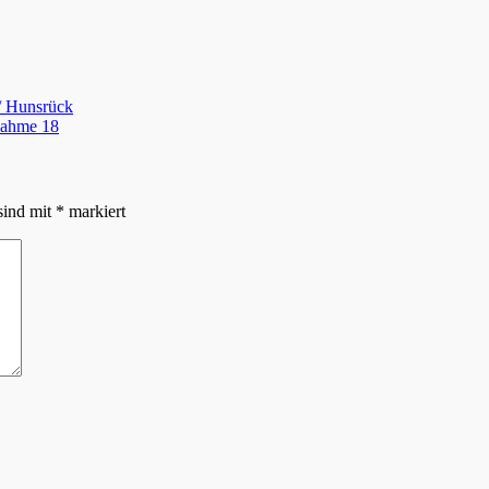
/ Hunsrück
nahme 18
sind mit
*
markiert