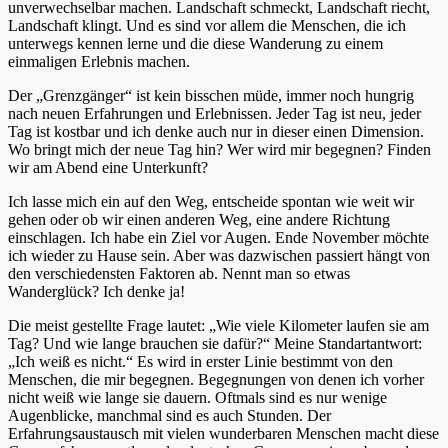
unverwechselbar machen. Landschaft schmeckt, Landschaft riecht,
Landschaft klingt. Und es sind vor allem die Menschen, die ich
unterwegs kennen lerne und die diese Wanderung zu einem
einmaligen Erlebnis machen.
Der „Grenzgänger“ ist kein bisschen müde, immer noch hungrig
nach neuen Erfahrungen und Erlebnissen. Jeder Tag ist neu, jeder
Tag ist kostbar und ich denke auch nur in dieser einen Dimension.
Wo bringt mich der neue Tag hin? Wer wird mir begegnen? Finden
wir am Abend eine Unterkunft?
Ich lasse mich ein auf den Weg, entscheide spontan wie weit wir
gehen oder ob wir einen anderen Weg, eine andere Richtung
einschlagen. Ich habe ein Ziel vor Augen. Ende November möchte
ich wieder zu Hause sein. Aber was dazwischen passiert hängt von
den verschiedensten Faktoren ab. Nennt man so etwas
Wanderglück? Ich denke ja!
Die meist gestellte Frage lautet: „Wie viele Kilometer laufen sie am
Tag? Und wie lange brauchen sie dafür?“ Meine Standartantwort:
„Ich weiß es nicht.“ Es wird in erster Linie bestimmt von den
Menschen, die mir begegnen. Begegnungen von denen ich vorher
nicht weiß wie lange sie dauern. Oftmals sind es nur wenige
Augenblicke, manchmal sind es auch Stunden. Der
Erfahrungsaustausch mit vielen wunderbaren Menschen macht diese