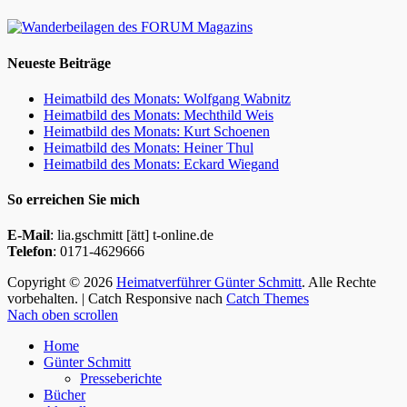
Neueste Beiträge
Heimatbild des Monats: Wolfgang Wabnitz
Heimatbild des Monats: Mechthild Weis
Heimatbild des Monats: Kurt Schoenen
Heimatbild des Monats: Heiner Thul
Heimatbild des Monats: Eckard Wiegand
So erreichen Sie mich
E-Mail
: lia.gschmitt [ätt] t-online.de
Telefon
: 0171-4629666
Copyright © 2026
Heimatverführer Günter Schmitt
. Alle Rechte
vorbehalten. | Catch Responsive nach
Catch Themes
Nach oben scrollen
Home
Günter Schmitt
Presseberichte
Bücher