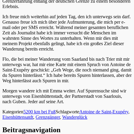
Grenzerfahrung entlang der deutschen Grenze zu einem besonderen
Erlebnis.
Ich freue mich weiterhin auf jeden Tag, den ich unterwegs sein darf.
Genauso freue ich mich über jede Aufmunterung, die mich per e-
mail oder per SMS erreicht. Während meiner gesamten beruflichen
Zeit als Journalist habe ich immer versucht die Menschen im
wahrsten Sinne des Wortes zu unterhalten. Wenn mir dies mit
meinem Projekt ebenfalls gelingt, habe ich ein großes Ziel dieser
Wanderung bereits erreicht.
Flo, die bei meiner Wanderung vom Saarland bis nach Trier mit mir
unterwegs war, hat mir eine Karte mit einem Spruch von Antoine de
Saint-Exupéry geschickt: „Geh Wege, die noch niemand ging, damit
du Spuren hinterlässt.“ Ich habe bereits Spuren hinterlassen, aber der
Weg hinterlässt auch Spuren in mir.
Morgen wandere ich mit Emma weiter. Auf Spurensuche sind wir
unterwegs von Eisenhüttenstadt, der Partnerstadt von Saarlouis,
nach Guben. Jeder auf seine Art.
Kategorien
5200 km bei Fuß
Schlagworte
Antoine de Saint-Exupéry
,
Eisenhüttensatdt
,
Grenzgänger
,
Wanderglück
Beitragsnavigation