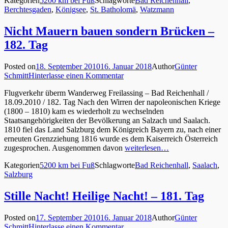
Kategorien
5200 km bei Fuß
Schlagworte
Bad Reichenhall
,
Berchtesgaden
,
Königsee
,
St. Batholomä
,
Watzmann
Nicht Mauern bauen sondern Brücken –
182. Tag
Posted on
18. September 2010
16. Januar 2018
Author
Günter
Schmitt
Hinterlasse einen Kommentar
Flugverkehr überm Wanderweg Freilassing – Bad Reichenhall /
18.09.2010 / 182. Tag Nach den Wirren der napoleonischen Kriege
(1800 – 1810) kam es wiederholt zu wechselnden
Staatsangehörigkeiten der Bevölkerung an Salzach und Saalach.
1810 fiel das Land Salzburg dem Königreich Bayern zu, nach einer
erneuten Grenzziehung 1816 wurde es dem Kaiserreich Österreich
zugesprochen. Ausgenommen davon
weiterlesen…
Kategorien
5200 km bei Fuß
Schlagworte
Bad Reichenhall
,
Saalach
,
Salzburg
Stille Nacht! Heilige Nacht! – 181. Tag
Posted on
17. September 2010
16. Januar 2018
Author
Günter
Schmitt
Hinterlasse einen Kommentar