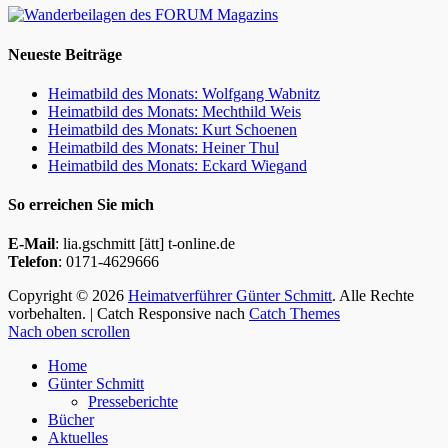
Neueste Beiträge
Heimatbild des Monats: Wolfgang Wabnitz
Heimatbild des Monats: Mechthild Weis
Heimatbild des Monats: Kurt Schoenen
Heimatbild des Monats: Heiner Thul
Heimatbild des Monats: Eckard Wiegand
So erreichen Sie mich
E-Mail
: lia.gschmitt [ätt] t-online.de
Telefon
: 0171-4629666
Copyright © 2026
Heimatverführer Günter Schmitt
. Alle Rechte
vorbehalten. | Catch Responsive nach
Catch Themes
Nach oben scrollen
Home
Günter Schmitt
Presseberichte
Bücher
Aktuelles