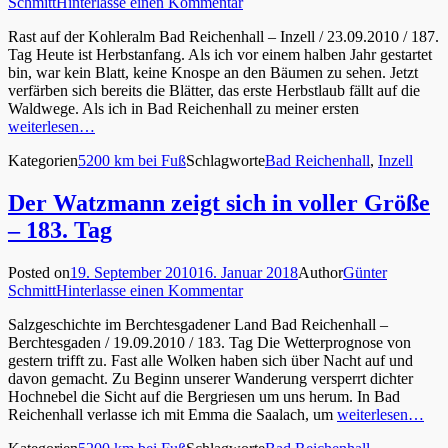
Schmitt
Hinterlasse einen Kommentar
Rast auf der Kohleralm Bad Reichenhall – Inzell / 23.09.2010 / 187.
Tag Heute ist Herbstanfang. Als ich vor einem halben Jahr gestartet
bin, war kein Blatt, keine Knospe an den Bäumen zu sehen. Jetzt
verfärben sich bereits die Blätter, das erste Herbstlaub fällt auf die
Waldwege. Als ich in Bad Reichenhall zu meiner ersten
weiterlesen…
Kategorien
5200 km bei Fuß
Schlagworte
Bad Reichenhall
,
Inzell
Der Watzmann zeigt sich in voller Größe
– 183. Tag
Posted on
19. September 2010
16. Januar 2018
Author
Günter
Schmitt
Hinterlasse einen Kommentar
Salzgeschichte im Berchtesgadener Land Bad Reichenhall –
Berchtesgaden / 19.09.2010 / 183. Tag Die Wetterprognose von
gestern trifft zu. Fast alle Wolken haben sich über Nacht auf und
davon gemacht. Zu Beginn unserer Wanderung versperrt dichter
Hochnebel die Sicht auf die Bergriesen um uns herum. In Bad
Reichenhall verlasse ich mit Emma die Saalach, um
weiterlesen…