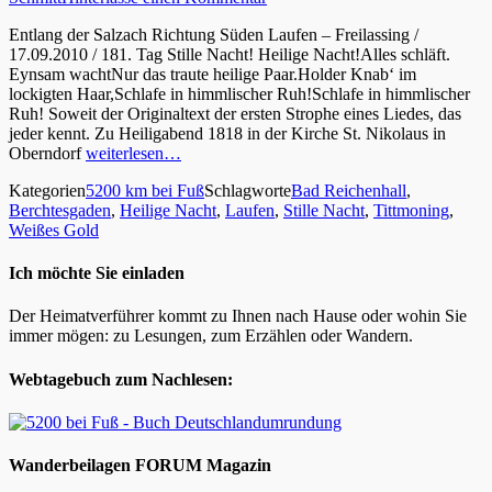
Entlang der Salzach Richtung Süden Laufen – Freilassing /
17.09.2010 / 181. Tag Stille Nacht! Heilige Nacht!Alles schläft.
Eynsam wachtNur das traute heilige Paar.Holder Knab‘ im
lockigten Haar,Schlafe in himmlischer Ruh!Schlafe in himmlischer
Ruh! Soweit der Originaltext der ersten Strophe eines Liedes, das
jeder kennt. Zu Heiligabend 1818 in der Kirche St. Nikolaus in
Oberndorf
weiterlesen…
Kategorien
5200 km bei Fuß
Schlagworte
Bad Reichenhall
,
Berchtesgaden
,
Heilige Nacht
,
Laufen
,
Stille Nacht
,
Tittmoning
,
Weißes Gold
Ich möchte Sie einladen
Der Heimatverführer kommt zu Ihnen nach Hause oder wohin Sie
immer mögen: zu Lesungen, zum Erzählen oder Wandern.
Webtagebuch zum Nachlesen:
Wanderbeilagen FORUM Magazin