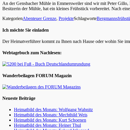
An der Gensbacher Mühle in Emmersweiler sind wir mit Peter Gillo, P
Besitzerin der Mühle, hat ein kleines Frühstück vorbereitet. Nach
Kategorien
Abenteuer Grenze
,
Projekte
Schlagworte
Bergmannsfrühst
Ich möchte Sie einladen
Der Heimatverführer kommt zu Ihnen nach Hause oder wohin Sie im
Webtagebuch zum Nachlesen:
Wanderbeilagen FORUM Magazin
Neueste Beiträge
Heimatbild des Monats: Wolfgang Wabnitz
Heimatbild des Monats: Mechthild Weis
Heimatbild des Monats: Kurt Schoenen
Heimatbild des Monats: Heiner Thul