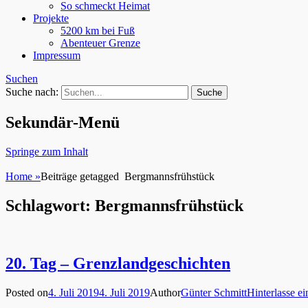
So schmeckt Heimat
Projekte
5200 km bei Fuß
Abenteuer Grenze
Impressum
Suchen
Suche nach:
Sekundär-Menü
Springe zum Inhalt
Home
»
Beiträge getagged
Bergmannsfrühstück
Schlagwort: Bergmannsfrühstück
20. Tag – Grenzlandgeschichten
Posted on
4. Juli 2019
4. Juli 2019
Author
Günter Schmitt
Hinterlasse 