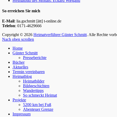
Heimatbild des Monats: Eckard Wiegand
So erreichen Sie mich
E-Mail
: lia.gschmitt [ätt] t-online.de
Telefon
: 0171-4629666
Copyright © 2026
Heimatverführer Günter Schmitt
. Alle Rechte vor
Nach oben scrollen
Home
Günter Schmitt
Presseberichte
Bücher
Aktuelles
Termin vereinbaren
Heimatblog
Heimatbilder
Bildgeschichten
Wandertipps
So schmeckt Heimat
Projekte
5200 km bei Fuß
Abenteuer Grenze
Impressum