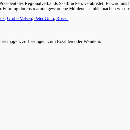
räsident des Regionalverbands Saarbrücken, verabredet. Er wird uns heu
 einer Führung durchs marode gewordene Mühlenensemble machen wir un
ück
,
Grube Velsen
,
Peter Gillo
,
Rossel
mer mögen: zu Lesungen, zum Erzählen oder Wandern.