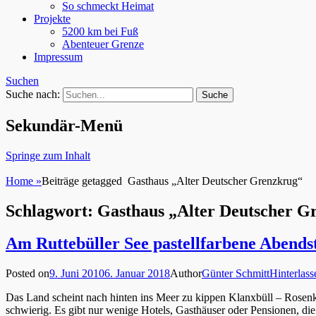
So schmeckt Heimat
Projekte
5200 km bei Fuß
Abenteuer Grenze
Impressum
Suchen
Suche nach:
Sekundär-Menü
Springe zum Inhalt
Home
»
Beiträge getagged
Gasthaus „Alter Deutscher Grenzkrug“
Schlagwort: Gasthaus „Alter Deutscher G
Am Ruttebüller See pastellfarbene Abends
Posted on
9. Juni 2010
6. Januar 2018
Author
Günter Schmitt
Hinterlas
Das Land scheint nach hinten ins Meer zu kippen Klanxbüll – Rosenk
schwierig. Es gibt nur wenige Hotels, Gasthäuser oder Pensionen, di