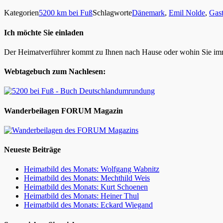
Kategorien
5200 km bei Fuß
Schlagworte
Dänemark
,
Emil Nolde
,
Gast
Ich möchte Sie einladen
Der Heimatverführer kommt zu Ihnen nach Hause oder wohin Sie im
Webtagebuch zum Nachlesen:
Wanderbeilagen FORUM Magazin
Neueste Beiträge
Heimatbild des Monats: Wolfgang Wabnitz
Heimatbild des Monats: Mechthild Weis
Heimatbild des Monats: Kurt Schoenen
Heimatbild des Monats: Heiner Thul
Heimatbild des Monats: Eckard Wiegand