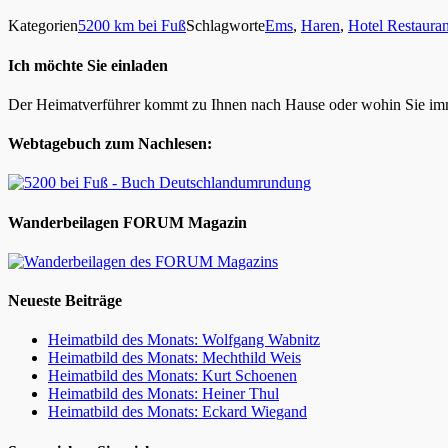
Kategorien
5200 km bei Fuß
Schlagworte
Ems
,
Haren
,
Hotel Restauran
Ich möchte Sie einladen
Der Heimatverführer kommt zu Ihnen nach Hause oder wohin Sie im
Webtagebuch zum Nachlesen:
Wanderbeilagen FORUM Magazin
Neueste Beiträge
Heimatbild des Monats: Wolfgang Wabnitz
Heimatbild des Monats: Mechthild Weis
Heimatbild des Monats: Kurt Schoenen
Heimatbild des Monats: Heiner Thul
Heimatbild des Monats: Eckard Wiegand