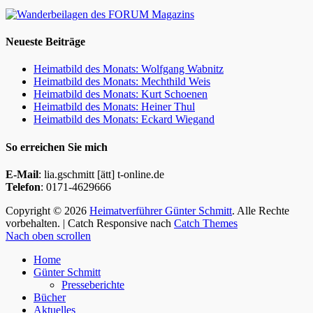
Neueste Beiträge
Heimatbild des Monats: Wolfgang Wabnitz
Heimatbild des Monats: Mechthild Weis
Heimatbild des Monats: Kurt Schoenen
Heimatbild des Monats: Heiner Thul
Heimatbild des Monats: Eckard Wiegand
So erreichen Sie mich
E-Mail
: lia.gschmitt [ätt] t-online.de
Telefon
: 0171-4629666
Copyright © 2026
Heimatverführer Günter Schmitt
. Alle Rechte
vorbehalten. | Catch Responsive nach
Catch Themes
Nach oben scrollen
Home
Günter Schmitt
Presseberichte
Bücher
Aktuelles