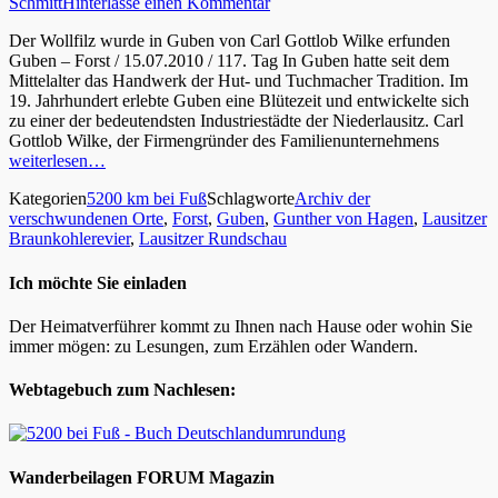
Schmitt
Hinterlasse einen Kommentar
Der Wollfilz wurde in Guben von Carl Gottlob Wilke erfunden
Guben – Forst / 15.07.2010 / 117. Tag In Guben hatte seit dem
Mittelalter das Handwerk der Hut- und Tuchmacher Tradition. Im
19. Jahrhundert erlebte Guben eine Blütezeit und entwickelte sich
zu einer der bedeutendsten Industriestädte der Niederlausitz. Carl
Gottlob Wilke, der Firmengründer des Familienunternehmens
weiterlesen…
Kategorien
5200 km bei Fuß
Schlagworte
Archiv der
verschwundenen Orte
,
Forst
,
Guben
,
Gunther von Hagen
,
Lausitzer
Braunkohlerevier
,
Lausitzer Rundschau
Ich möchte Sie einladen
Der Heimatverführer kommt zu Ihnen nach Hause oder wohin Sie
immer mögen: zu Lesungen, zum Erzählen oder Wandern.
Webtagebuch zum Nachlesen:
Wanderbeilagen FORUM Magazin