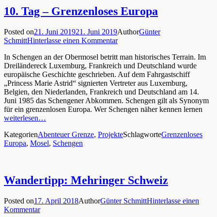
10. Tag – Grenzenloses Europa
Posted on
21. Juni 2019
21. Juni 2019
Author
Günter
Schmitt
Hinterlasse einen Kommentar
In Schengen an der Obermosel betritt man historisches Terrain. Im
Dreiländereck Luxemburg, Frankreich und Deutschland wurde
europäische Geschichte geschrieben. Auf dem Fahrgastschiff
„Princess Marie Astrid“ signierten Vertreter aus Luxemburg,
Belgien, den Niederlanden, Frankreich und Deutschland am 14.
Juni 1985 das Schengener Abkommen. Schengen gilt als Synonym
für ein grenzenlosen Europa. Wer Schengen näher kennen lernen
weiterlesen…
Kategorien
Abenteuer Grenze
,
Projekte
Schlagworte
Grenzenloses
Europa
,
Mosel
,
Schengen
Wandertipp: Mehringer Schweiz
Posted on
17. April 2018
Author
Günter Schmitt
Hinterlasse einen
Kommentar