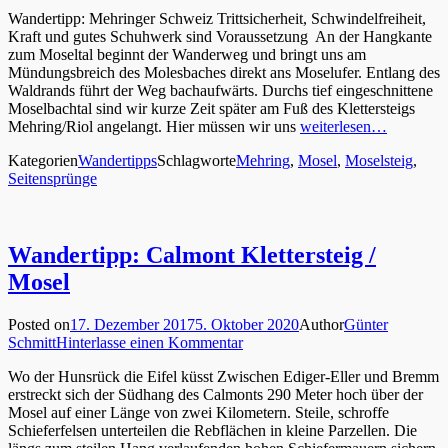
Wandertipp: Mehringer Schweiz Trittsicherheit, Schwindelfreiheit,
Kraft und gutes Schuhwerk sind Voraussetzung An der Hangkante
zum Moseltal beginnt der Wanderweg und bringt uns am
Mündungsbreich des Molesbaches direkt ans Moselufer. Entlang des
Waldrands führt der Weg bachaufwärts. Durchs tief eingeschnittene
Moselbachtal sind wir kurze Zeit später am Fuß des Klettersteigs
Mehring/Riol angelangt. Hier müssen wir uns
weiterlesen…
Kategorien
Wandertipps
Schlagworte
Mehring
,
Mosel
,
Moselsteig
,
Seitensprünge
Wandertipp: Calmont Klettersteig /
Mosel
Posted on
17. Dezember 2017
5. Oktober 2020
Author
Günter
Schmitt
Hinterlasse einen Kommentar
Wo der Hunsrück die Eifel küsst Zwischen Ediger-Eller und Bremm
erstreckt sich der Südhang des Calmonts 290 Meter hoch über der
Mosel auf einer Länge von zwei Kilometern. Steile, schroffe
Schieferfelsen unterteilen die Rebflächen in kleine Parzellen. Die