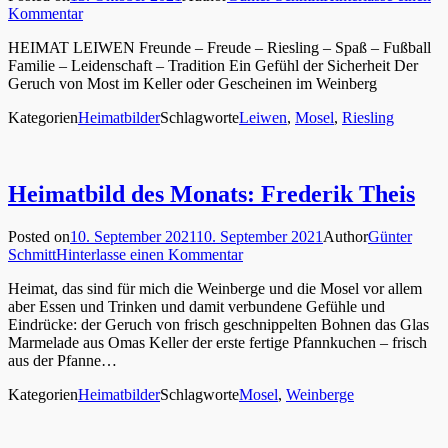
Kommentar
HEIMAT LEIWEN Freunde – Freude – Riesling – Spaß – Fußball
Familie – Leidenschaft – Tradition Ein Gefühl der Sicherheit Der
Geruch von Most im Keller oder Gescheinen im Weinberg
Kategorien
Heimatbilder
Schlagworte
Leiwen
,
Mosel
,
Riesling
Heimatbild des Monats: Frederik Theis
Posted on
10. September 2021
10. September 2021
Author
Günter
Schmitt
Hinterlasse einen Kommentar
Heimat, das sind für mich die Weinberge und die Mosel vor allem
aber Essen und Trinken und damit verbundene Gefühle und
Eindrücke: der Geruch von frisch geschnippelten Bohnen das Glas
Marmelade aus Omas Keller der erste fertige Pfannkuchen – frisch
aus der Pfanne…
Kategorien
Heimatbilder
Schlagworte
Mosel
,
Weinberge