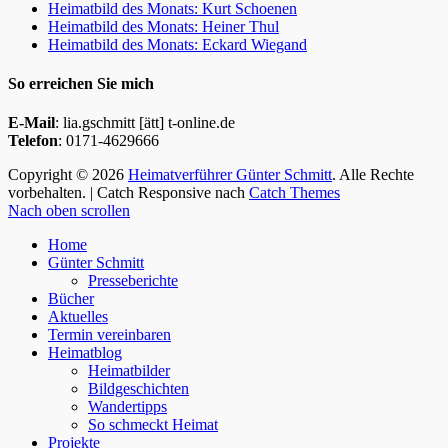
Heimatbild des Monats: Kurt Schoenen
Heimatbild des Monats: Heiner Thul
Heimatbild des Monats: Eckard Wiegand
So erreichen Sie mich
E-Mail
: lia.gschmitt [ätt] t-online.de
Telefon
: 0171-4629666
Copyright © 2026
Heimatverführer Günter Schmitt
. Alle Rechte
vorbehalten. | Catch Responsive nach
Catch Themes
Nach oben scrollen
Home
Günter Schmitt
Presseberichte
Bücher
Aktuelles
Termin vereinbaren
Heimatblog
Heimatbilder
Bildgeschichten
Wandertipps
So schmeckt Heimat
Projekte