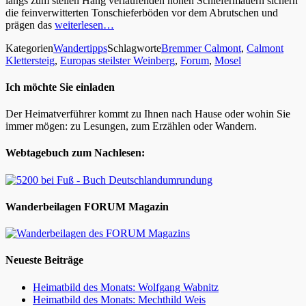
längs zum steilen Hang verlaufenden hohen Schiefermauern sichern
die feinverwitterten Tonschieferböden vor dem Abrutschen und
prägen das
weiterlesen…
Kategorien
Wandertipps
Schlagworte
Bremmer Calmont
,
Calmont
Klettersteig
,
Europas steilster Weinberg
,
Forum
,
Mosel
Ich möchte Sie einladen
Der Heimatverführer kommt zu Ihnen nach Hause oder wohin Sie
immer mögen: zu Lesungen, zum Erzählen oder Wandern.
Webtagebuch zum Nachlesen:
Wanderbeilagen FORUM Magazin
Neueste Beiträge
Heimatbild des Monats: Wolfgang Wabnitz
Heimatbild des Monats: Mechthild Weis