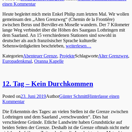
einen Kommentar
Heute begleitet mich mein Enkel Philip zum letzten Mal. Wir wollen
gemeinsam den „Alten Grenzweg“ (Chemin de la Frontière)
zwischen Berus und Berviller-en Moselle wandern. Der 7 Kilometer
lange Weg verbindet über die Höhen des Saargaus Lothringen mit
dem Saarland. An 15 verschiedenen Stationen sind sowohl in
deutscher als auch französischer Sprache kulturelle
Sehenswürdigkeiten beschrieben,
weiterlesen…
Kategorien
Abenteuer Grenze
,
Projekte
Schlagworte
Alter Grenzweg
,
Europadenkmal
,
Oranna Kapelle
12. Tag – Kein Durchkommen
Posted on
23. Juni 2019
Author
Günter Schmitt
Hinterlasse einen
Kommentar
Die Erkenntnis des Tages: an vielen Stellen ist die Grenze zwischen
Lothringen und dem Saarland „verschwunden“. Dies hat
verschiedene Gründe. Etliche Landwirte haben Grundstücke auf
beiden Seiten der Grenze. Deshalb ist die Grenze oftmals nicht mehr