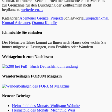
sichtbar. In früheren Zeiten durften die Landwirte einen Meter bis
zur Grenzlinie für den Durchgang der Zollbeamten nicht
bepflanzen.
weiterlesen…
Kategorien
Abenteuer Grenze
,
Projekte
Schlagworte
Europadenkmal
,
Konrad Adenauer
,
Oranna Kapelle
Ich möchte Sie einladen
Der Heimatverführer kommt zu Ihnen nach Hause oder wohin Sie
immer mögen: zu Lesungen, zum Erzählen oder Wandern.
Webtagebuch zum Nachlesen:
Wanderbeilagen FORUM Magazin
Neueste Beiträge
Heimatbild des Monats: Wolfgang Wabnitz
Heimatbild des Monats: Mechthild Weis