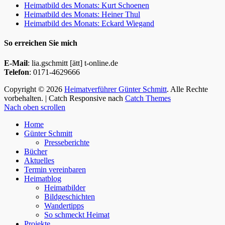
Heimatbild des Monats: Kurt Schoenen
Heimatbild des Monats: Heiner Thul
Heimatbild des Monats: Eckard Wiegand
So erreichen Sie mich
E-Mail
: lia.gschmitt [ätt] t-online.de
Telefon
: 0171-4629666
Copyright © 2026
Heimatverführer Günter Schmitt
. Alle Rechte
vorbehalten. | Catch Responsive nach
Catch Themes
Nach oben scrollen
Home
Günter Schmitt
Presseberichte
Bücher
Aktuelles
Termin vereinbaren
Heimatblog
Heimatbilder
Bildgeschichten
Wandertipps
So schmeckt Heimat
Projekte