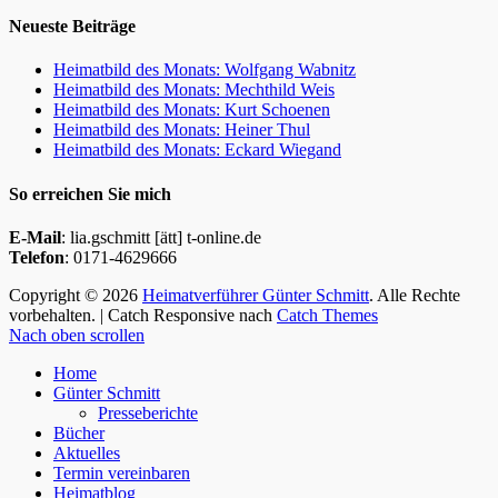
Neueste Beiträge
Heimatbild des Monats: Wolfgang Wabnitz
Heimatbild des Monats: Mechthild Weis
Heimatbild des Monats: Kurt Schoenen
Heimatbild des Monats: Heiner Thul
Heimatbild des Monats: Eckard Wiegand
So erreichen Sie mich
E-Mail
: lia.gschmitt [ätt] t-online.de
Telefon
: 0171-4629666
Copyright © 2026
Heimatverführer Günter Schmitt
. Alle Rechte
vorbehalten. | Catch Responsive nach
Catch Themes
Nach oben scrollen
Home
Günter Schmitt
Presseberichte
Bücher
Aktuelles
Termin vereinbaren
Heimatblog