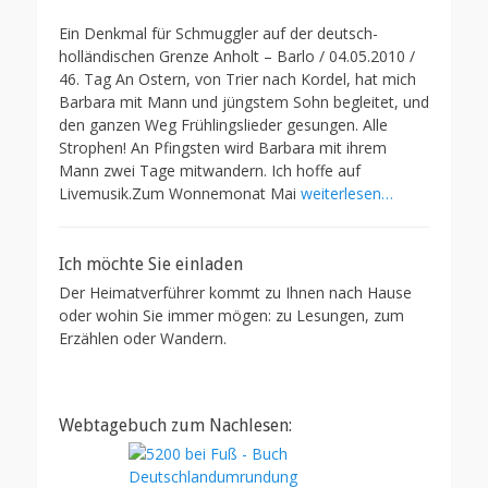
s
t
t
h
Ein Denkmal für Schmuggler auf der deutsch-
e
o
holländischen Grenze Anholt – Barlo / 04.05.2010 /
d
r
46. Tag An Ostern, von Trier nach Kordel, hat mich
o
Barbara mit Mann und jüngstem Sohn begleitet, und
n
den ganzen Weg Frühlingslieder gesungen. Alle
Strophen! An Pfingsten wird Barbara mit ihrem
Mann zwei Tage mitwandern. Ich hoffe auf
Livemusik.Zum Wonnemonat Mai
weiterlesen…
Ich möchte Sie einladen
Der Heimatverführer kommt zu Ihnen nach Hause
oder wohin Sie immer mögen: zu Lesungen, zum
Erzählen oder Wandern.
Webtagebuch zum Nachlesen: