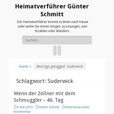
Heimatverführer Günter
Schmitt
Der Heimatverführer kommt zu Ihnen nach Hause
oder wohin Sie immer mögen: zu Lesungen, zum
Erzählen oder Wandern.
Suche
nach:
Facebook
Webseite
Home
»
Beiträge getagged
Suderwick
Schlagwort: Suderwick
Wenn der Zöllner mit dem
Schmuggler – 46. Tag
P
A
4. Mai 2010
Günter Schmitt
Hinterlasse einen
o
u
Kommentar