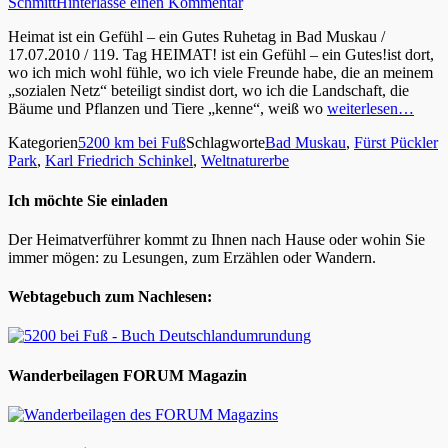
Schmitt
Hinterlasse einen Kommentar
Heimat ist ein Gefühl – ein Gutes Ruhetag in Bad Muskau /
17.07.2010 / 119. Tag HEIMAT! ist ein Gefühl – ein Gutes!ist dort,
wo ich mich wohl fühle, wo ich viele Freunde habe, die an meinem
„sozialen Netz“ beteiligt sindist dort, wo ich die Landschaft, die
Bäume und Pflanzen und Tiere „kenne“, weiß wo
weiterlesen…
Kategorien
5200 km bei Fuß
Schlagworte
Bad Muskau
,
Fürst Pückler
Park
,
Karl Friedrich Schinkel
,
Weltnaturerbe
Ich möchte Sie einladen
Der Heimatverführer kommt zu Ihnen nach Hause oder wohin Sie
immer mögen: zu Lesungen, zum Erzählen oder Wandern.
Webtagebuch zum Nachlesen:
Wanderbeilagen FORUM Magazin