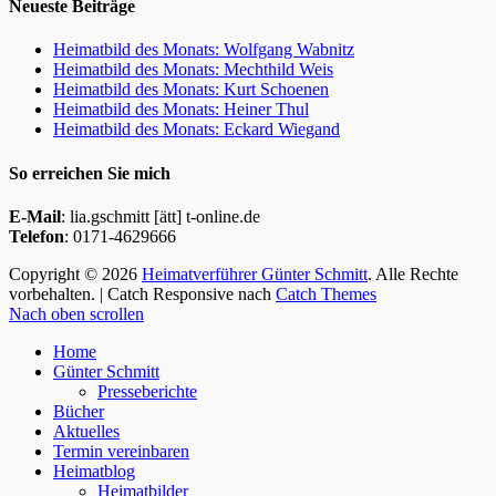
Neueste Beiträge
Heimatbild des Monats: Wolfgang Wabnitz
Heimatbild des Monats: Mechthild Weis
Heimatbild des Monats: Kurt Schoenen
Heimatbild des Monats: Heiner Thul
Heimatbild des Monats: Eckard Wiegand
So erreichen Sie mich
E-Mail
: lia.gschmitt [ätt] t-online.de
Telefon
: 0171-4629666
Copyright © 2026
Heimatverführer Günter Schmitt
. Alle Rechte
vorbehalten. | Catch Responsive nach
Catch Themes
Nach oben scrollen
Home
Günter Schmitt
Presseberichte
Bücher
Aktuelles
Termin vereinbaren
Heimatblog
Heimatbilder