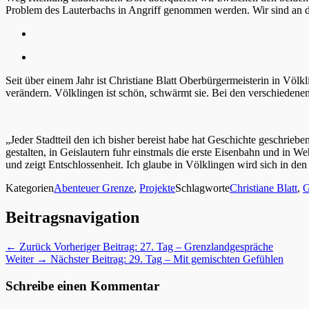
Problem des Lauterbachs in Angriff genommen werden. Wir sind an 
Seit über einem Jahr ist Christiane Blatt Oberbürgermeisterin in Völk
verändern. Völklingen ist schön, schwärmt sie. Bei den verschiedenen
„Jeder Stadtteil den ich bisher bereist habe hat Geschichte geschri
gestalten, in Geislautern fuhr einstmals die erste Eisenbahn und in We
und zeigt Entschlossenheit. Ich glaube in Völklingen wird sich in de
Kategorien
Abenteuer Grenze
,
Projekte
Schlagworte
Christiane Blatt
,
G
Beitragsnavigation
← Zurück
Vorheriger Beitrag:
27. Tag – Grenzlandgespräche
Weiter →
Nächster Beitrag:
29. Tag – Mit gemischten Gefühlen
Schreibe einen Kommentar