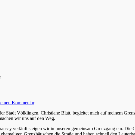
n
e einen Kommentar
r Stadt Völklingen, Christiane Blatt, begleitet mich auf meinem Gren
 machen wir uns auf den Weg.
ssy verläuft steigen wir in unseren gemeinsam Grenzgang ein. Die Gr
hemaligen Grenzhäuschen die Straße und haben schnell den Lauterbach 