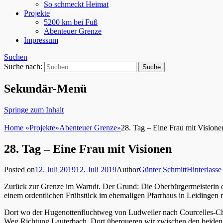
So schmeckt Heimat
Projekte
5200 km bei Fuß
Abenteuer Grenze
Impressum
Suchen
Suche nach:
Sekundär-Menü
Springe zum Inhalt
Home
»
Projekte
»
Abenteuer Grenze
»
28. Tag – Eine Frau mit Visione
28. Tag – Eine Frau mit Visionen
Posted on
12. Juli 2019
12. Juli 2019
Author
Günter Schmitt
Hinterlass
Zurück zur Grenze im Warndt. Der Grund: Die Oberbürgermeisterin de
einem ordentlichen Frühstück im ehemaligen Pfarrhaus in Leidingen
Dort wo der Hugenottenfluchtweg von Ludweiler nach Courcelles-Chau
Weg Richtung Lauterbach. Dort überqueren wir zwischen den beiden e