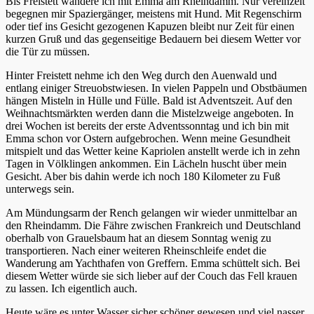
Bis Freistett wandere ich mit Emma am Rheindamm. Nur vereinzelt
begegnen mir Spaziergänger, meistens mit Hund. Mit Regenschirm
oder tief ins Gesicht gezogenen Kapuzen bleibt nur Zeit für einen
kurzen Gruß und das gegenseitige Bedauern bei diesem Wetter vor
die Tür zu müssen.
Hinter Freistett nehme ich den Weg durch den Auenwald und
entlang einiger Streuobstwiesen. In vielen Pappeln und Obstbäumen
hängen Misteln in Hülle und Fülle. Bald ist Adventszeit. Auf den
Weihnachtsmärkten werden dann die Mistelzweige angeboten. In
drei Wochen ist bereits der erste Adventssonntag und ich bin mit
Emma schon vor Ostern aufgebrochen. Wenn meine Gesundheit
mitspielt und das Wetter keine Kapriolen anstellt werde ich in zehn
Tagen in Völklingen ankommen. Ein Lächeln huscht über mein
Gesicht. Aber bis dahin werde ich noch 180 Kilometer zu Fuß
unterwegs sein.
Am Mündungsarm der Rench gelangen wir wieder unmittelbar an
den Rheindamm. Die Fähre zwischen Frankreich und Deutschland
oberhalb von Grauelsbaum hat an diesem Sonntag wenig zu
transportieren. Nach einer weiteren Rheinschleife endet die
Wanderung am Yachthafen von Greffern. Emma schüttelt sich. Bei
diesem Wetter würde sie sich lieber auf der Couch das Fell krauen
zu lassen. Ich eigentlich auch.
Heute wäre es unter Wasser sicher schöner gewesen und viel nasser