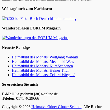
Webtagebuch zum Nachlesen:
Wanderbeilagen FORUM Magazin
Neueste Beiträge
Heimatbild des Monats: Wolfgang Wabnitz
Heimatbild des Monats: Mechthild Weis
Heimatbild des Monats: Kurt Schoenen
Heimatbild des Monats: Heiner Thul
Heimatbild des Monats: Eckard Wiegand
So erreichen Sie mich
E-Mail
: lia.gschmitt [ätt] t-online.de
Telefon
: 0171-4629666
Copyright © 2026
Heimatverführer Günter Schmitt
. Alle Rechte