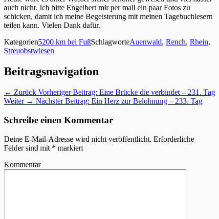
auch nicht. Ich bitte Engelbert mir per mail ein paar Fotos zu
schicken, damit ich meine Begeisterung mit meinen Tagebuchlesern
teilen kann. Vielen Dank dafür.
Kategorien
5200 km bei Fuß
Schlagworte
Auenwald
,
Rench
,
Rhein
,
Streuobstwiesen
Beitragsnavigation
← Zurück
Vorheriger Beitrag:
Eine Brücke die verbindet – 231. Tag
Weiter →
Nächster Beitrag:
Ein Herz zur Belohnung – 233. Tag
Schreibe einen Kommentar
Deine E-Mail-Adresse wird nicht veröffentlicht.
Erforderliche
Felder sind mit
*
markiert
Kommentar