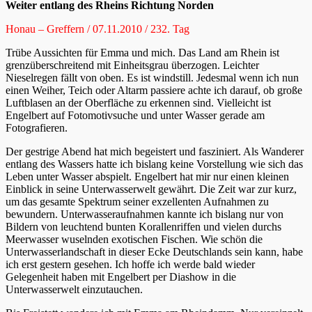
Weiter entlang des Rheins Richtung Norden
Honau – Greffern / 07.11.2010 / 232. Tag
Trübe Aussichten für Emma und mich. Das Land am Rhein ist
grenzüberschreitend mit Einheitsgrau überzogen. Leichter
Nieselregen fällt von oben. Es ist windstill. Jedesmal wenn ich nun
einen Weiher, Teich oder Altarm passiere achte ich darauf, ob große
Luftblasen an der Oberfläche zu erkennen sind. Vielleicht ist
Engelbert auf Fotomotivsuche und unter Wasser gerade am
Fotografieren.
Der gestrige Abend hat mich begeistert und fasziniert. Als Wanderer
entlang des Wassers hatte ich bislang keine Vorstellung wie sich das
Leben unter Wasser abspielt. Engelbert hat mir nur einen kleinen
Einblick in seine Unterwasserwelt gewährt. Die Zeit war zur kurz,
um das gesamte Spektrum seiner exzellenten Aufnahmen zu
bewundern. Unterwasseraufnahmen kannte ich bislang nur von
Bildern von leuchtend bunten Korallenriffen und vielen durchs
Meerwasser wuselnden exotischen Fischen. Wie schön die
Unterwasserlandschaft in dieser Ecke Deutschlands sein kann, habe
ich erst gestern gesehen. Ich hoffe ich werde bald wieder
Gelegenheit haben mit Engelbert per Diashow in die
Unterwasserwelt einzutauchen.