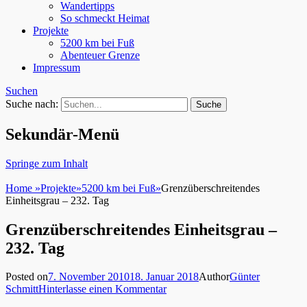
Wandertipps
So schmeckt Heimat
Projekte
5200 km bei Fuß
Abenteuer Grenze
Impressum
Suchen
Suche nach:
Sekundär-Menü
Springe zum Inhalt
Home
»
Projekte
»
5200 km bei Fuß
»
Grenzüberschreitendes
Einheitsgrau – 232. Tag
Grenzüberschreitendes Einheitsgrau –
232. Tag
Posted on
7. November 2010
18. Januar 2018
Author
Günter
Schmitt
Hinterlasse einen Kommentar