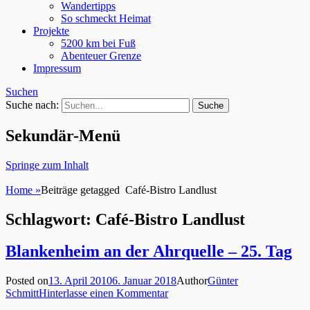
Wandertipps
So schmeckt Heimat
Projekte
5200 km bei Fuß
Abenteuer Grenze
Impressum
Suchen
Suche nach:
Sekundär-Menü
Springe zum Inhalt
Home
»
Beiträge getagged
Café-Bistro Landlust
Schlagwort: Café-Bistro Landlust
Blankenheim an der Ahrquelle – 25. Tag
Posted on
13. April 2010
6. Januar 2018
Author
Günter
Schmitt
Hinterlasse einen Kommentar