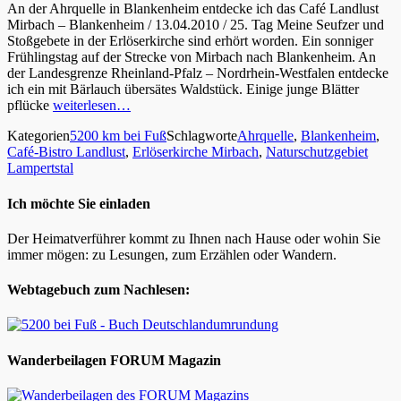
An der Ahrquelle in Blankenheim entdecke ich das Café Landlust
Mirbach – Blankenheim / 13.04.2010 / 25. Tag Meine Seufzer und
Stoßgebete in der Erlöserkirche sind erhört worden. Ein sonniger
Frühlingstag auf der Strecke von Mirbach nach Blankenheim. An
der Landesgrenze Rheinland-Pfalz – Nordrhein-Westfalen entdecke
ich ein mit Bärlauch übersätes Waldstück. Einige junge Blätter
pflücke
weiterlesen…
Kategorien
5200 km bei Fuß
Schlagworte
Ahrquelle
,
Blankenheim
,
Café-Bistro Landlust
,
Erlöserkirche Mirbach
,
Naturschutzgebiet
Lampertstal
Ich möchte Sie einladen
Der Heimatverführer kommt zu Ihnen nach Hause oder wohin Sie
immer mögen: zu Lesungen, zum Erzählen oder Wandern.
Webtagebuch zum Nachlesen:
Wanderbeilagen FORUM Magazin