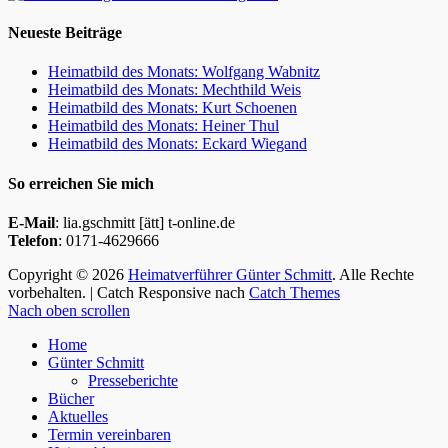
Neueste Beiträge
Heimatbild des Monats: Wolfgang Wabnitz
Heimatbild des Monats: Mechthild Weis
Heimatbild des Monats: Kurt Schoenen
Heimatbild des Monats: Heiner Thul
Heimatbild des Monats: Eckard Wiegand
So erreichen Sie mich
E-Mail
: lia.gschmitt [ätt] t-online.de
Telefon
: 0171-4629666
Copyright © 2026
Heimatverführer Günter Schmitt
. Alle Rechte
vorbehalten. | Catch Responsive nach
Catch Themes
Nach oben scrollen
Home
Günter Schmitt
Presseberichte
Bücher
Aktuelles
Termin vereinbaren