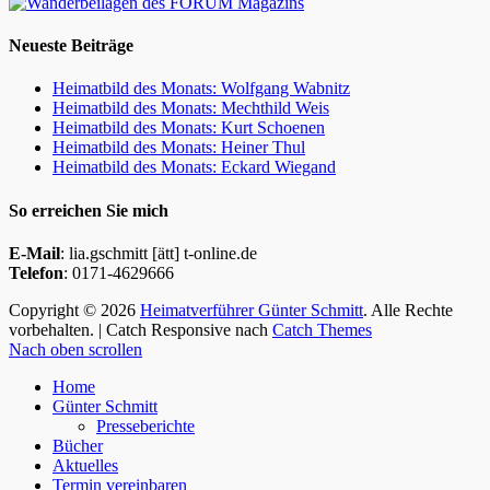
Neueste Beiträge
Heimatbild des Monats: Wolfgang Wabnitz
Heimatbild des Monats: Mechthild Weis
Heimatbild des Monats: Kurt Schoenen
Heimatbild des Monats: Heiner Thul
Heimatbild des Monats: Eckard Wiegand
So erreichen Sie mich
E-Mail
: lia.gschmitt [ätt] t-online.de
Telefon
: 0171-4629666
Copyright © 2026
Heimatverführer Günter Schmitt
. Alle Rechte
vorbehalten. | Catch Responsive nach
Catch Themes
Nach oben scrollen
Home
Günter Schmitt
Presseberichte
Bücher
Aktuelles
Termin vereinbaren