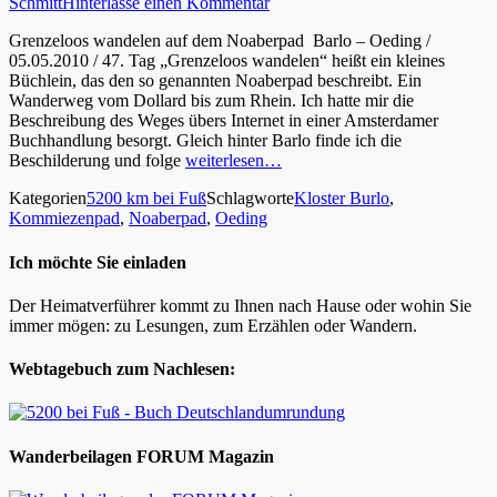
Schmitt
Hinterlasse einen Kommentar
Grenzeloos wandelen auf dem Noaberpad Barlo – Oeding /
05.05.2010 / 47. Tag „Grenzeloos wandelen“ heißt ein kleines
Büchlein, das den so genannten Noaberpad beschreibt. Ein
Wanderweg vom Dollard bis zum Rhein. Ich hatte mir die
Beschreibung des Weges übers Internet in einer Amsterdamer
Buchhandlung besorgt. Gleich hinter Barlo finde ich die
Beschilderung und folge
weiterlesen…
Kategorien
5200 km bei Fuß
Schlagworte
Kloster Burlo
,
Kommiezenpad
,
Noaberpad
,
Oeding
Ich möchte Sie einladen
Der Heimatverführer kommt zu Ihnen nach Hause oder wohin Sie
immer mögen: zu Lesungen, zum Erzählen oder Wandern.
Webtagebuch zum Nachlesen:
Wanderbeilagen FORUM Magazin