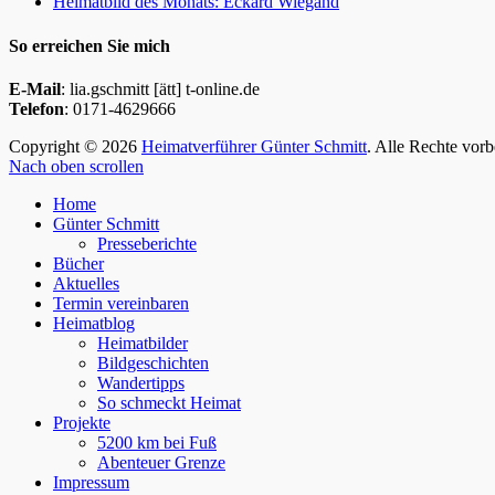
Heimatbild des Monats: Eckard Wiegand
So erreichen Sie mich
E-Mail
: lia.gschmitt [ätt] t-online.de
Telefon
: 0171-4629666
Copyright © 2026
Heimatverführer Günter Schmitt
. Alle Rechte vor
Nach oben scrollen
Home
Günter Schmitt
Presseberichte
Bücher
Aktuelles
Termin vereinbaren
Heimatblog
Heimatbilder
Bildgeschichten
Wandertipps
So schmeckt Heimat
Projekte
5200 km bei Fuß
Abenteuer Grenze
Impressum