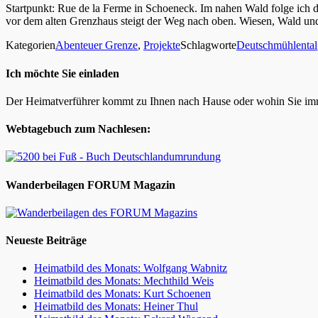
Startpunkt: Rue de la Ferme in Schoeneck. Im nahen Wald folge ich
vor dem alten Grenzhaus steigt der Weg nach oben. Wiesen, Wald und
Kategorien
Abenteuer Grenze
,
Projekte
Schlagworte
Deutschmühlental
Ich möchte Sie einladen
Der Heimatverführer kommt zu Ihnen nach Hause oder wohin Sie im
Webtagebuch zum Nachlesen:
Wanderbeilagen FORUM Magazin
Neueste Beiträge
Heimatbild des Monats: Wolfgang Wabnitz
Heimatbild des Monats: Mechthild Weis
Heimatbild des Monats: Kurt Schoenen
Heimatbild des Monats: Heiner Thul