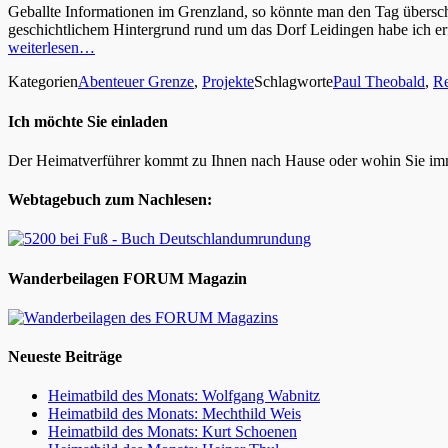
Geballte Informationen im Grenzland, so könnte man den Tag übersc
geschichtlichem Hintergrund rund um das Dorf Leidingen habe ich er
weiterlesen…
Kategorien
Abenteuer Grenze
,
Projekte
Schlagworte
Paul Theobald
,
Re
Ich möchte Sie einladen
Der Heimatverführer kommt zu Ihnen nach Hause oder wohin Sie im
Webtagebuch zum Nachlesen:
Wanderbeilagen FORUM Magazin
Neueste Beiträge
Heimatbild des Monats: Wolfgang Wabnitz
Heimatbild des Monats: Mechthild Weis
Heimatbild des Monats: Kurt Schoenen