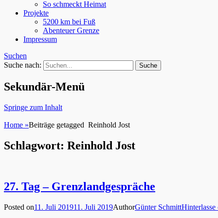
So schmeckt Heimat
Projekte
5200 km bei Fuß
Abenteuer Grenze
Impressum
Suchen
Suche nach:
Sekundär-Menü
Springe zum Inhalt
Home
»
Beiträge getagged
Reinhold Jost
Schlagwort: Reinhold Jost
27. Tag – Grenzlandgespräche
Posted on
11. Juli 2019
11. Juli 2019
Author
Günter Schmitt
Hinterlass