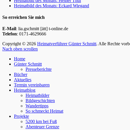
Heimatbild des Monats: Heiner Thul
Heimatbild des Monats: Eckard Wiegand
So erreichen Sie mich
E-Mail
: lia.gschmitt [ätt] t-online.de
Telefon
: 0171-4629666
Copyright © 2026
Heimatverführer Günter Schmitt
. Alle Rechte vor
Nach oben scrollen
Home
Günter Schmitt
Presseberichte
Bücher
Aktuelles
Termin vereinbaren
Heimatblog
Heimatbilder
Bildgeschichten
Wandertipps
So schmeckt Heimat
Projekte
5200 km bei Fuß
Abenteuer Grenze