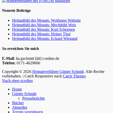
Neueste Beiträge
Heimatbild des Monats: Wolfgang Wabnitz
Heimatbild des Monats: Mechthild Weis
Heimatbild des Monats: Kurt Schoenen
Heimatbild des Monats: Heiner Thul
Heimatbild des Monats: Eckard Wiegand
So erreichen Sie mich
E-Mail
: lia.gschmitt [ätt] t-online.de
Telefon
: 0171-4629666
Copyright © 2026
Heimatverführer Günter Schmitt
. Alle Rechte
vorbehalten. | Catch Responsive nach
Catch Themes
Nach oben scrollen
Home
Günter Schmitt
Presseberichte
Bücher
Aktuelles
Termin vereinbaren