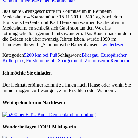
Schmitt
Hinterlasse einen Kommentar
300 Jahre Grenzgeschichte im Zollmuseum in Reinheim
Medelsheim – Saargemünd / 15.11.2010 / 240 Tag Nach dem
Frühstück bei Gabi und Karl-Heinz am warmen Kachelofen in
Medelsheim, entschließt sich Gabi spontan den Weg ins
lothringische Saargemünd mitzuwandern. Das Bauernhaus in dem
die Beiden seit über zwanzig Jahren leben, wurde 1990 im
Landeswettbewerb „Saarländische Bauernhäuser –
weiterlesen…
Kategorien
5200 km bei Fuß
Schlagworte
Bliesgau
,
Europäischer
Kulturpark
,
Fürstinnengrab
,
Saargemünd
,
Zollmuseum Reinheim
Ich möchte Sie einladen
Der Heimatverführer kommt zu Ihnen nach Hause oder wohin Sie
immer mögen: zu Lesungen, zum Erzählen oder Wandern.
Webtagebuch zum Nachlesen:
Wanderbeilagen FORUM Magazin