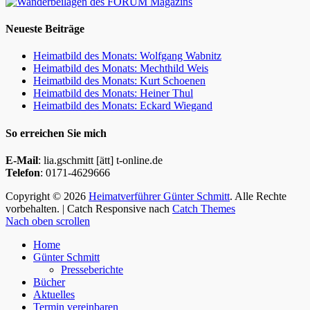
Neueste Beiträge
Heimatbild des Monats: Wolfgang Wabnitz
Heimatbild des Monats: Mechthild Weis
Heimatbild des Monats: Kurt Schoenen
Heimatbild des Monats: Heiner Thul
Heimatbild des Monats: Eckard Wiegand
So erreichen Sie mich
E-Mail
: lia.gschmitt [ätt] t-online.de
Telefon
: 0171-4629666
Copyright © 2026
Heimatverführer Günter Schmitt
. Alle Rechte
vorbehalten. | Catch Responsive nach
Catch Themes
Nach oben scrollen
Home
Günter Schmitt
Presseberichte
Bücher
Aktuelles
Termin vereinbaren