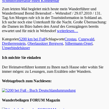
Schmitt
Hinterlasse einen Kommentar
Zum letzten Mal begleitet mich heute mein Wanderführer und
Wanderfreund Bernd Beiersdorf – Wehrsdorf / 29.07.2010 / 131.
Tag Am Morgen rufe ich in der Touristinformation in Sohland an.
Ich suche noch eine Unterkunft für die Nacht. Große Überraschung:
die Damen im Büro haben den Anruf des Grenzgängers bereits
erwartet und für mich in Wehrsdorf
weiterlesen…
Kategorien
5200 km bei Fuß
Schlagworte
Crostau
,
Cunewald
,
Dreiherrenstein
,
Oberlausitzer Bergweg
,
Silbermann-Orgel
,
Umgebindehäuser
Ich möchte Sie einladen
Der Heimatverführer kommt zu Ihnen nach Hause oder wohin Sie
immer mögen: zu Lesungen, zum Erzählen oder Wandern.
Webtagebuch zum Nachlesen:
Wanderbeilagen FORUM Magazin