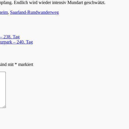
pfang. Endlich wird wieder intensiv Mundart geschwätzt.
heim
,
Saarland-Rundwanderweg
– 238. Tag
turpark – 240. Tag
sind mit
*
markiert