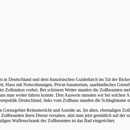
 in Deutschland und dem französischen Guiderkirch im Tal der Bicken
arett, Haus mit Notwohnungen, Privat-Sanatorium, saarländisches Gren
 der Zollstation vorbei. Bei schönem Wetter standen die Zollbeamten mei
ss man weiter fahren konnte. Den Ausweis mussten wir bei solchen Aus
srepublik Deutschland, links vom Zollhaus standen die Schlagbäume m
 Grenzgebiet Reitunterricht und Ausritte an. Im alten, ehemaligen Zoll
llbeamten ihren Dienst versahen, sitzt man jetzt gemütlich auf der r
gen Waffenschrank der Zollbeamten ist das Bad eingerichtet.