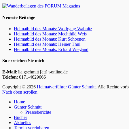
Neueste Beiträge
Heimatbild des Monats: Wolfgang Wabnitz
Heimatbild des Monats: Mechthild Weis
Heimatbild des Monats: Kurt Schoenen
Heimatbild des Monats: Heiner Thul
Heimatbild des Monats: Eckard Wiegand
So erreichen Sie mich
E-Mail
: lia.gschmitt [ätt] t-online.de
Telefon
: 0171-4629666
Copyright © 2026
Heimatverführer Günter Schmitt
. Alle Rechte vor
Nach oben scrollen
Home
Günter Schmitt
Presseberichte
Bücher
Aktuelles
Termin vereinbaren