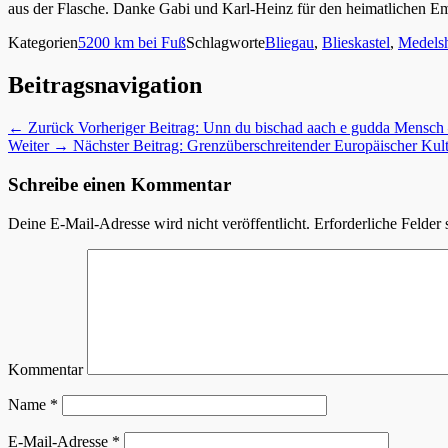
aus der Flasche. Danke Gabi und Karl-Heinz für den heimatlichen Em
Kategorien
5200 km bei Fuß
Schlagworte
Bliegau
,
Blieskastel
,
Medels
Beitragsnavigation
← Zurück
Vorheriger Beitrag:
Unn du bischad aach e gudda Mensch 
Weiter →
Nächster Beitrag:
Grenzüberschreitender Europäischer Kul
Schreibe einen Kommentar
Deine E-Mail-Adresse wird nicht veröffentlicht.
Erforderliche Felder 
Kommentar
Name
*
E-Mail-Adresse
*