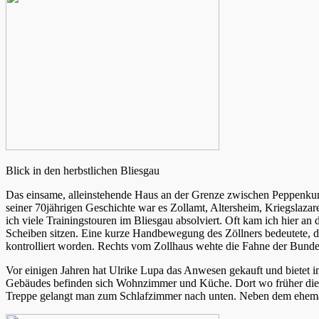
Blick in den herbstlichen Bliesgau
Das einsame, alleinstehende Haus an der Grenze zwischen Peppenkum
seiner 70jährigen Geschichte war es Zollamt, Altersheim, Kriegslaz
ich viele Trainingstouren im Bliesgau absolviert. Oft kam ich hier an
Scheiben sitzen. Eine kurze Handbewegung des Zöllners bedeutete, da
kontrolliert worden. Rechts vom Zollhaus wehte die Fahne der Bunde
Vor einigen Jahren hat Ulrike Lupa das Anwesen gekauft und bietet im
Gebäudes befinden sich Wohnzimmer und Küche. Dort wo früher die Zo
Treppe gelangt man zum Schlafzimmer nach unten. Neben dem ehemali