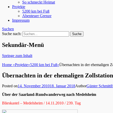
So schmeckt Heimat
Projekte
5200 km bei Fuß
Abenteuer Grenze
Impressum
Suchen
Suche nach:
Sekundär-Menü
Springe zum Inhalt
Home
»
Projekte
»
5200 km bei Fuß
»
Übernachten in der ehemaligen Zo
Übernachten in der ehemaligen Zollstation
Posted on
14. November 2010
18. Januar 2018
Author
Günter Schmitt
H
Über der Saarland-Rundwanderweg nach Medelsheim
Blieskastel – Medelsheim / 14.11.2010 / 239. Tag