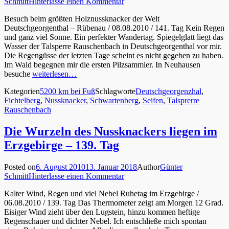
Schmitt
Hinterlasse einen Kommentar
Besuch beim größten Holznussknacker der Welt
Deutschgeorgenthal – Rübenau / 08.08.2010 / 141. Tag Kein Regen
und ganz viel Sonne. Ein perfekter Wandertag. Spiegelglatt liegt das
Wasser der Talsperre Rauschenbach in Deutschgeorgenthal vor mir.
Die Regengüsse der letzten Tage scheint es nicht gegeben zu haben.
Im Wald begegnen mir die ersten Pilzsammler. In Neuhausen
besuche
weiterlesen…
Kategorien
5200 km bei Fuß
Schlagworte
Deutschgeorgenzhal
,
Fichtelberg
,
Nussknacker
,
Schwartenberg
,
Seifen
,
Talsprerre
Rauschenbach
Die Wurzeln des Nussknackers liegen im
Erzgebirge – 139. Tag
Posted on
6. August 2010
13. Januar 2018
Author
Günter
Schmitt
Hinterlasse einen Kommentar
Kalter Wind, Regen und viel Nebel Ruhetag im Erzgebirge /
06.08.2010 / 139. Tag Das Thermometer zeigt am Morgen 12 Grad.
Eisiger Wind zieht über den Lugstein, hinzu kommen heftige
Regenschauer und dichter Nebel. Ich entschließe mich spontan