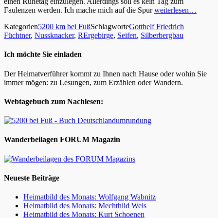
einen Ruhetag einzulegen. Allerdings soll es kein Tag zum
Faulenzen werden. Ich mache mich auf die Spur
weiterlesen…
Kategorien
5200 km bei Fuß
Schlagworte
Gotthelf Friedrich
Füchtner
,
Nussknacker
,
RErgebirge
,
Seifen
,
Silberbergbau
Ich möchte Sie einladen
Der Heimatverführer kommt zu Ihnen nach Hause oder wohin Sie
immer mögen: zu Lesungen, zum Erzählen oder Wandern.
Webtagebuch zum Nachlesen:
Wanderbeilagen FORUM Magazin
Neueste Beiträge
Heimatbild des Monats: Wolfgang Wabnitz
Heimatbild des Monats: Mechthild Weis
Heimatbild des Monats: Kurt Schoenen