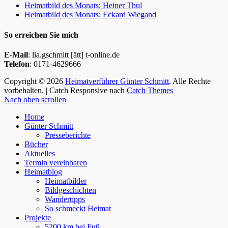
Heimatbild des Monats: Heiner Thul
Heimatbild des Monats: Eckard Wiegand
So erreichen Sie mich
E-Mail
: lia.gschmitt [ätt] t-online.de
Telefon
: 0171-4629666
Copyright © 2026
Heimatverführer Günter Schmitt
. Alle Rechte
vorbehalten. | Catch Responsive nach
Catch Themes
Nach oben scrollen
Home
Günter Schmitt
Presseberichte
Bücher
Aktuelles
Termin vereinbaren
Heimatblog
Heimatbilder
Bildgeschichten
Wandertipps
So schmeckt Heimat
Projekte
5200 km bei Fuß