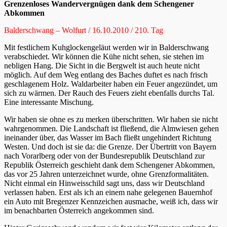
Grenzenloses Wandervergnügen dank dem Schengener
Abkommen
Balderschwang – Wolfurt / 16.10.2010 / 210. Tag
Mit festlichem Kuhglockengeläut werden wir in Balderschwang
verabschiedet. Wir können die Kühe nicht sehen, sie stehen im
nebligen Hang. Die Sicht in die Bergwelt ist auch heute nicht
möglich. Auf dem Weg entlang des Baches duftet es nach frisch
geschlagenem Holz. Waldarbeiter haben ein Feuer angezündet, um
sich zu wärmen. Der Rauch des Feuers zieht ebenfalls durchs Tal.
Eine interessante Mischung.
Wir haben sie ohne es zu merken überschritten. Wir haben sie nicht
wahrgenommen. Die Landschaft ist fließend, die Almwiesen gehen
ineinander über, das Wasser im Bach fließt ungehindert Richtung
Westen. Und doch ist sie da: die Grenze. Der Übertritt von Bayern
nach Vorarlberg oder von der Bundesrepublik Deutschland zur
Republik Österreich geschieht dank dem Schengener Abkommen,
das vor 25 Jahren unterzeichnet wurde, ohne Grenzformalitäten.
Nicht einmal ein Hinweisschild sagt uns, dass wir Deutschland
verlassen haben. Erst als ich an einem nahe gelegenen Bauernhof
ein Auto mit Bregenzer Kennzeichen ausmache, weiß ich, dass wir
im benachbarten Österreich angekommen sind.