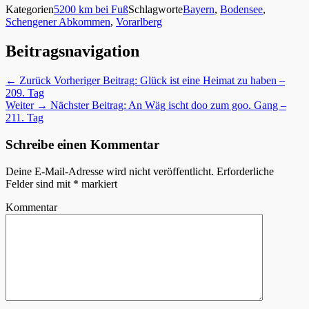
Kategorien
5200 km bei Fuß
Schlagworte
Bayern
,
Bodensee
,
Schengener Abkommen
,
Vorarlberg
Beitragsnavigation
← Zurück
Vorheriger Beitrag:
Glück ist eine Heimat zu haben –
209. Tag
Weiter →
Nächster Beitrag:
An Wäg ischt doo zum goo. Gang –
211. Tag
Schreibe einen Kommentar
Deine E-Mail-Adresse wird nicht veröffentlicht.
Erforderliche
Felder sind mit
*
markiert
Kommentar