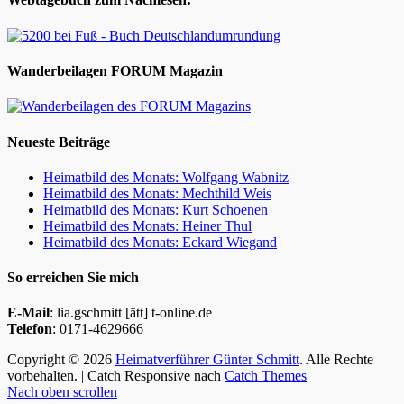
Wanderbeilagen FORUM Magazin
Neueste Beiträge
Heimatbild des Monats: Wolfgang Wabnitz
Heimatbild des Monats: Mechthild Weis
Heimatbild des Monats: Kurt Schoenen
Heimatbild des Monats: Heiner Thul
Heimatbild des Monats: Eckard Wiegand
So erreichen Sie mich
E-Mail
: lia.gschmitt [ätt] t-online.de
Telefon
: 0171-4629666
Copyright © 2026
Heimatverführer Günter Schmitt
. Alle Rechte
vorbehalten. | Catch Responsive nach
Catch Themes
Nach oben scrollen